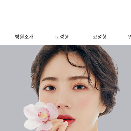
병원소개
눈성형
코성형