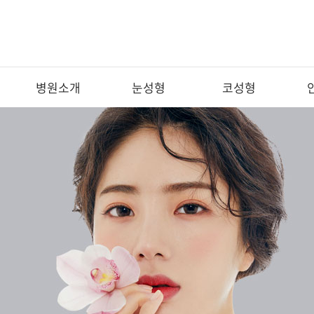
병원소개
눈성형
코성형